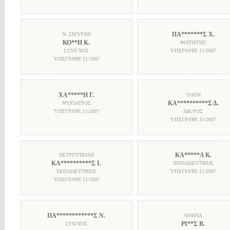
ΠΑ*******Σ Χ.
Ν. ΣΜΎΡΝΗ
ΚΟ**Η Κ.
ΦΟΙΤΗΤΉΣ
ΣΥΝΤ/ΧΟΣ
ὙΠΈΓΡΑΨΕ
11/2007
ὙΠΈΓΡΑΨΕ
11/2007
ΧΑ*****Η Γ.
ἼΛΙΟΝ
ΚΑ**********Σ Δ.
ΨΥΧΊΑΤΡΟΣ
ὙΠΈΓΡΑΨΕ
11/2007
ΔΙΚ/ΡΟΣ
ὙΠΈΓΡΑΨΕ
11/2007
ΚΑ*****Α Κ.
ΠΕΤΡΟΎΠΟΛΗ
ΚΑ**********Σ Ι.
ἘΚΠΑΙΔΕΥΤΙΚΌΣ
ἘΚΠΑΙΔΕΥΤΙΚΌΣ
ὙΠΈΓΡΑΨΕ
11/2007
ὙΠΈΓΡΑΨΕ
11/2007
ΠΑ************Σ Ν.
ἈΘΉΝΑ
ΡΙ**Σ Β.
ΣΥΝ/ΧΟΣ