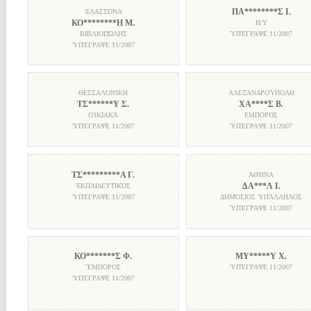
ΠΑ********Σ Ι.
ἘΛΑΣΣΌΝΑ
ΚΟ********Η Μ.
Η/Υ
ΒΙΒΛΙΟΠΏΛΗΣ
ὙΠΈΓΡΑΨΕ
11/2007
ὙΠΈΓΡΑΨΕ
11/2007
ΘΕΣΣΑΛΟΝΊΚΗ
ΑΛΕΞΑΝΔΡΟΎΠΟΛΗ
ΤΣ******Υ Σ.
ΧΑ****Σ Β.
ΟἸΚΙΑΚΆ
ΕΜΠΟΡΟΣ
ὙΠΈΓΡΑΨΕ
11/2007
ὙΠΈΓΡΑΨΕ
11/2007
ΤΣ*********Α Γ.
ἈΘΉΝΑ
ΔΑ***Λ Ι.
ἘΚΠΑΙΔΕΥΤΙΚΌΣ
ὙΠΈΓΡΑΨΕ
11/2007
ΔΗΜΌΣΙΟΣ ὙΠΆΛΛΗΛΟΣ
ὙΠΈΓΡΑΨΕ
11/2007
ΚΟ*******Σ Φ.
ΜΥ*****Υ Χ.
ἜΜΠΟΡΟΣ
ὙΠΈΓΡΑΨΕ
11/2007
ὙΠΈΓΡΑΨΕ
11/2007