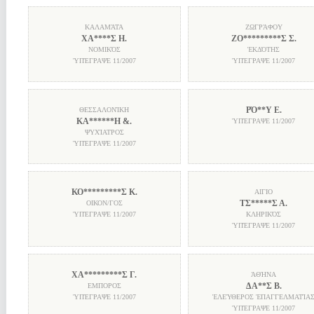
ΚΑΛΑΜΆΤΑ
ΖΩΓΡΆΦΟΥ
ΧΑ****Σ Η.
ΖΟ*********Σ Σ.
ΝΟΜΙΚΌΣ
ἘΚΔΌΤΗΣ
ὙΠΈΓΡΑΨΕ
11/2007
ὙΠΈΓΡΑΨΕ
11/2007
ΡΌ**Υ Ε.
ΘΕΣΣΑΛΟΝΊΚΗ
ΚΑ******Η &.
ὙΠΈΓΡΑΨΕ
11/2007
ΨΥΧΊΑΤΡΟΣ
ὙΠΈΓΡΑΨΕ
11/2007
ΚΟ*********Σ Κ.
ΑΙΓΙΟ
ΤΣ*****Σ Α.
ΟΙΚΟΝ/ΓΟΣ
ὙΠΈΓΡΑΨΕ
11/2007
ΚΛΗΡΙΚΌΣ
ὙΠΈΓΡΑΨΕ
11/2007
ΧΑ*********Σ Γ.
ἈΘΉΝΑ
ΔΑ**Σ Β.
ΕΜΠΟΡΟΣ
ὙΠΈΓΡΑΨΕ
11/2007
ἘΛΕΎΘΕΡΟΣ ἘΠΑΓΓΕΛΜΑΤΊΑ
ὙΠΈΓΡΑΨΕ
11/2007