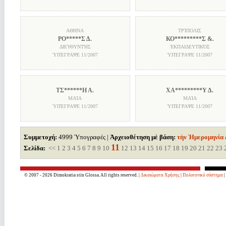
ΑΘΗΝΑ
ΤΡΊΠΟΛΙΣ
ΡΟ*****Σ Δ.
ΚΟ*********Σ &.
ΔΙΕΥΘΥΝΤΉΣ
ἘΚΠΑΙΔΕΥΤΙΚΌΣ
ὙΠΈΓΡΑΨΕ
11/2007
ὙΠΈΓΡΑΨΕ
11/2007
ΤΣ******Η Α.
ΧΑ*********Υ Δ.
ΜΑΊΑ
ΜΑΊΑ
ὙΠΈΓΡΑΨΕ
11/2007
ὙΠΈΓΡΑΨΕ
11/2007
Συμμετοχή:
4999 Ὑπογραφές |
Ἀρχειοθέτηση μὲ βάση:
τὴν Ἡμερομηνία
11
Σελίδα:
<<
1
2
3
4
5
6
7
8
9
10
12
13
14
15
16
17
18
19
20
21
22
23
© 2007 - 2026 Dimokratia stin Glossa. All rights reserved. |
Δικαιώματα Χρήσης
|
Πολυτονικό σύστημα
|