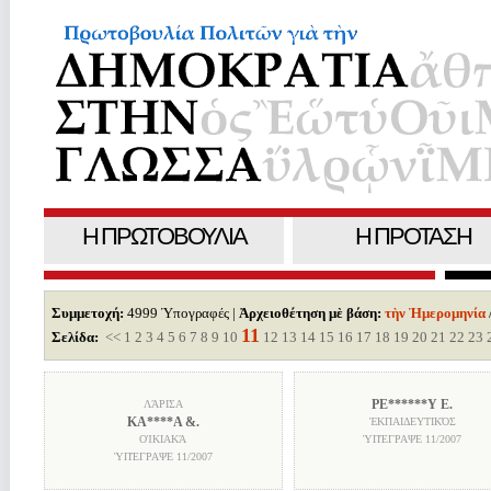
Η ΠΡΩΤΟΒΟΥΛΙΑ
H ΠΡΟΤΑΣΗ
Συμμετοχή:
4999 Ὑπογραφές |
Ἀρχειοθέτηση μὲ βάση:
τὴν Ἡμερομηνία
11
Σελίδα:
<<
1
2
3
4
5
6
7
8
9
10
12
13
14
15
16
17
18
19
20
21
22
23
ΡΕ******Υ Ε.
ΛΆΡΙΣΑ
ΚΑ****Α &.
ἘΚΠΑΙΔΕΥΤΙΚΌΣ
ΟἸΚΙΑΚΆ
ὙΠΈΓΡΑΨΕ
11/2007
ὙΠΈΓΡΑΨΕ
11/2007