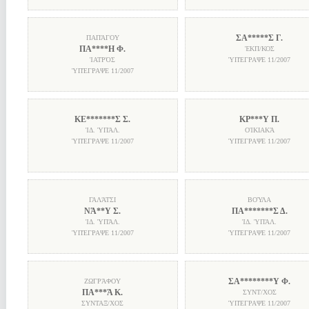
ΣΑ*****Σ Γ.
ΠΑΠΆΓΟΥ
ΠΑ****Η Φ.
ἘΚΠ/ΚΟΣ
ἸΑΤΡΌΣ
ὙΠΈΓΡΑΨΕ
11/2007
ὙΠΈΓΡΑΨΕ
11/2007
ΚΕ*******Σ Σ.
ΚΡ***Υ Π.
ἸΔ. ὙΠΆΛ.
ΟἸΚΙΑΚΆ
ὙΠΈΓΡΑΨΕ
11/2007
ὙΠΈΓΡΑΨΕ
11/2007
ΓΑΛΆΤΣΙ
ΒΟΎΛΑ
ΝΆ**Υ Σ.
ΠΑ*******Σ Δ.
ἸΔ. ὙΠΆΛ.
ἸΔ. ὙΠΆΛ.
ὙΠΈΓΡΑΨΕ
11/2007
ὙΠΈΓΡΑΨΕ
11/2007
ΣΑ********Υ Φ.
ΖΩΓΡΆΦΟΥ
ΠΑ***Ά Κ.
ΣΥΝΤ/ΧΟΣ
ΣΥΝΤΑΞ/ΧΟΣ
ὙΠΈΓΡΑΨΕ
11/2007