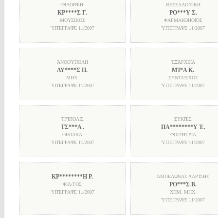
ΦΙΛΟΘΈΗ
ΘΕΣΣΑΛΟΝΊΚΗ
ΚΡ****Σ Γ.
ΡΟ***Υ Σ.
ΜΟΥΣΙΚΌΣ
ΦΑΡΜΑΚΟΠΟΙΌΣ
ὙΠΈΓΡΑΨΕ
11/2007
ὙΠΈΓΡΑΨΕ
11/2007
ἈΝΘΟΎΠΟΛΗ
ἘΞΆΡΧΕΙΑ
ΛΥ****Σ Π.
ΜΊ*Α Κ.
ΜΗΧ.
ΣΥΝΤΑΞ/ΧΟΣ
ὙΠΈΓΡΑΨΕ
11/2007
ὙΠΈΓΡΑΨΕ
11/2007
ΤΡΊΠΟΛΙΣ
ΣΥΚΙΈΣ
ΤΣ***Α .
ΠΑ********Υ Ἑ.
ΟΙΚΙΑΚΆ
ΦΟΙΤΉΤΡΙΑ
ὙΠΈΓΡΑΨΕ
11/2007
ὙΠΈΓΡΑΨΕ
11/2007
ΚΡ********Η Ρ.
ΆΜΠΕΛΏΝΑΣ ΛΑΡΊΣΗΣ
ΡΟ***Σ Β.
ΦΙΛ/ΓΟΣ
ὙΠΈΓΡΑΨΕ
11/2007
ΧΗΜ. ΜΗΧ.
ὙΠΈΓΡΑΨΕ
11/2007