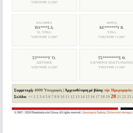
ὙΠΈΓΡΑΨΕ
11/2007
ΚΑΛΛΙΘΈΑ
ΑΘΉΝΑ
ἩΛ****Σ Δ.
ΚΕ*******Υ Β.
ἸΔ. ὙΠΆΛ.
ὙΠΆΛ.
ὙΠΈΓΡΑΨΕ
11/2007
ὙΠΈΓΡΑΨΕ
11/2007
ΣΤ******Υ Ὄ.
ΤΣ*********Σ Θ.
ΖΩΓΡΆΦΟΣ
ΕΛΕΎΘΕΡΟΣ ΕΠΑΓΓΕΛΜΑΤΊΑ
ὙΠΈΓΡΑΨΕ
11/2007
ὙΠΈΓΡΑΨΕ
11/2007
Συμμετοχή:
4999 Ὑπογραφές |
Ἀρχειοθέτηση μὲ βάση:
τὴν Ἡμερομηνία
20
Σελίδα:
<<
1
2
3
4
5
6
7
8
9
10
11
12
13
14
15
16
17
18
19
21
22
23
© 2007 - 2026 Dimokratia stin Glossa. All rights reserved. |
Δικαιώματα Χρήσης
|
Πολυτονικό σύστημα
|