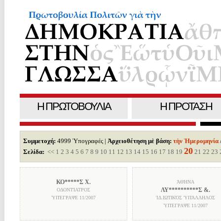
Η ΠΡΩΤΟΒΟΥΛΙΑ
H ΠΡΟΤΑΣΗ
Συμμετοχή:
4999 Ὑπογραφές |
Ἀρχειοθέτηση μὲ βάση:
τὴν Ἡμερομηνία
20
Σελίδα:
<<
1
2
3
4
5
6
7
8
9
10
11
12
13
14
15
16
17
18
19
21
22
23
ΚΟ*****Σ Χ.
ἈΘΉΝΑ
ΛΥ**********Σ &.
ΟΔΟΝΤΊΑΤΡΟΣ
ὙΠΈΓΡΑΨΕ
11/2007
ἸΔ.ΙΩΤΙΚΌΣ ὙΠΆΛΛΗΛΟΣ
ὙΠΈΓΡΑΨΕ
11/2007