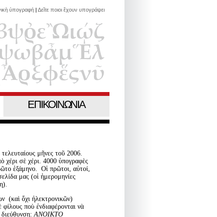
νικὴ ὑπογραφή
|
Δεῖτε ποιοι ἔχουν υπογράψει
ΕΠΙΚΟΙΝΩΝΙΑ
τελευταίους μῆνες τοῦ 2006.
 χέρι σὲ χέρι. 4000 ὑπογραφὲς
ῶτο ἑξάμηνο. Οἱ πρῶτοι, αὐτοί,
σελίδα μας (οἱ ἡμερομηνίες
η).
ων (καὶ ὄχι ἠλεκτρονικῶν)
 φίλους ποὺ ἐνδιαφέρονται νὰ
ὴ διεύθυνση:
ΑΝΟΙΚΤΟ