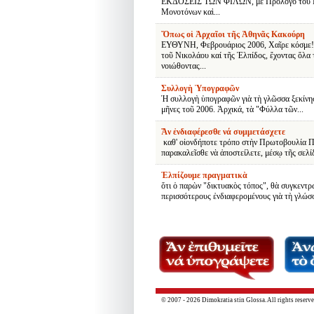
ΕΚΔΟΣΕΙΣ ΤΩΝ ΦΙΛΩΝ, μὲ Πρόλογο τοῦ Κ
Μονοτόνων καὶ...
Ὅπως οἱ Ἀρχαῖοι τῆς Ἀθηνᾶς Κακούρη
ΕΥΘΥΝΗ, Φεβρουάριος 2006, Χαῖρε κόσμε!
τοῦ Νικολάου καί τῆς Ἐλπίδος, ἔχοντας ὅλα 
νοιώθοντας...
Συλλογὴ Ὑπογραφῶν
Ἡ συλλογὴ ὑπογραφῶν γιὰ τὴ γλῶσσα ξεκίνησ
μῆνες τοῦ 2006. Ἀρχικά, τὰ "Φύλλα τῶν...
Ἄν ἐνδιαφέρεσθε νά συμμετάσχετε
καθ' οἱονδήποτε τρόπο στὴν Πρωτοβουλία Π
παρακαλεῖσθε νὰ ἀποστείλετε, μέσῳ τῆς σελίδ
Ἐλπίζουμε πραγματικὰ
ὅτι ὁ παρὼν "δικτυακὸς τόπος", θὰ συγκεντρ
περισσότερους ἐνδιαφερομένους γιὰ τὴ γλώσσ
© 2007 - 2026 Dimokratia stin Glossa. All rights reserve