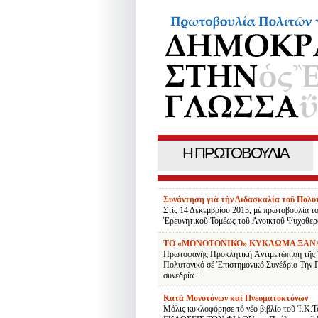
Η ΠΡΩΤΟΒΟΥΛΙΑ
Συνάντηση γιὰ τὴν Διδασκαλία τοῦ Πολυ
Στὶς 14 Δεκεμβρίου 2013, μὲ πρωτοβουλία τ
Ἐρευνητικοῦ Τομέως τοῦ Ἀνοικτοῦ Ψυχοθερα
ΤΟ «ΜΟΝΟΤΟΝΙΚΟ» ΚΥΚΛΩΜΑ ΞΑΝ
Πρωτοφανής Προκλητική Ἀντιμετώπιση τῆς 
Πολυτονικό σέ Ἐπιστημονικό Συνέδριο Τήν
συνεδρία...
Κατὰ Μονοτόνων καὶ Πνευματοκτόνων
Μόλις κυκλοφόρησε τό νέο βιβλίο τοῦ Ἰ.Κ.Τ