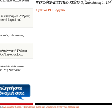
.Ε.Τσιρόπουλου, Κατὰ
ΨΥΧΟΘΕΡΑΠΕΥΤΙΚΟ ΚΕΝΤΡΟ, Χαραλάμπη 1, 114
Σχετικό PDF αρχείο
 Ὁ ὑπογράφων, Ἀνδρέας
του τά λογικά καί
ε τοὺς τελευταίους
ολιτῶν γιὰ τή Γλώσσα,
ας Ἐπικοινωνίας,...
ώσει ὅσο τὸ δυνατόν
α. Μὴ διστάσετε...
d. |
Δικαιώματα Χρήσης
|
Πολυτονικό σύστημα
|
Επικοινωνήστε την προσπαθειά μας