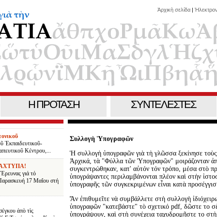
Ἀρχικὴ σελίδα
|
Ἠλεκτρο
H ΠΡΟΤΑΣΗ
ΣΥΝΤΕΛΕΣΤΕΣ
τονικοῦ
Συλλογὴ Ὑπογραφῶν
οῦ Ἐκπαιδευτικοῦ-
πευτικοῦ Κέντρου,...
Ἡ συλλογὴ ὑπογραφῶν γιὰ τὴ γλῶσσα ξεκίνησε τοὺς 
Ἀρχικά, τὰ "Φύλλα τῶν Ὑπογραφῶν" μοιράζονταν ἀπὸ
ΑΧΤΥΠΑ!
συγκεντρώθηκαν, κατ' αὐτόν τόν τρόπο, μέσα στὸ πρ
Ἔρευνας γιά τό
ὑπογράψαντες περιλαμβάνονται πλέον καὶ στὴν ἱστο
 Παρασκευή 17 Μαΐου στή
ὑπογραφῆς τῶν συγκεκριμένων εἶναι κατὰ προσέγγισ
Ἄν ἐπιθυμεῖτε νὰ συμβάλλετε στὴ συλλογὴ ἰδιόχειρ
ὑπογραφῶν "κατεβάστε" τὸ σχετικό pdf, δῶστε το σὲ
σέγκου ἀπὸ τὶς
ὑπογράψουν, καὶ στὴ συνέχεια ταχυδρομῆστε το στ